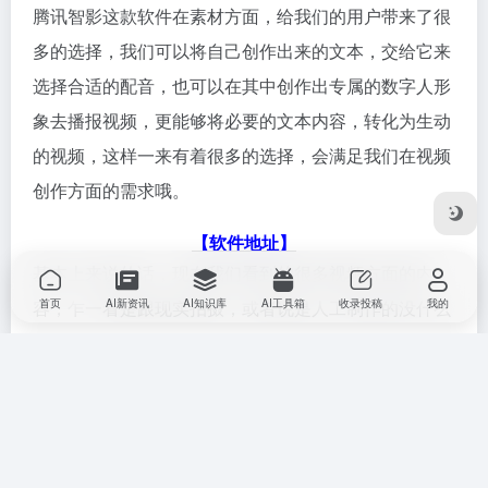
腾讯智影这款软件在素材方面，给我们的用户带来了很
多的选择，我们可以将自己创作出来的文本，交给它来
选择合适的配音，也可以在其中创作出专属的数字人形
象去播报视频，更能够将必要的文本内容，转化为生动
的视频，这样一来有着很多的选择，会满足我们在视频
创作方面的需求哦。
【软件地址】
基本上来说的话，现在我们看到的很多视频方面的内
首页
AI新资讯
AI知识库
AI工具箱
收录投稿
我的
容，乍一看是跟现实拍摄，或者说是人工制作的没什么
区别，但实际上它们只不过是应用了很多的智能软件，
从而带来这样的效果，很多的用户觉得这些都是不可思
议的存在，难道这种ai视频自动生成工具的厉害之处，
竟然是这么多的吗？所以你们看到这些软件的话，千万
不要错过了呢。