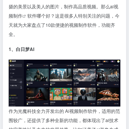
摄的美景以及美人的图片，制作高品质视频。那么
ai视
频制作
软件哪个好？这是很多人特别关注的问题，今
天就为大家盘点了10款便捷的视频制作软件，功能齐
全。
1、白日梦AI
作为光魔科技全力开发出的 Ai视频制作软件，适用的范
围较广，还提供了多种全新的功能，都体现出了ai技术