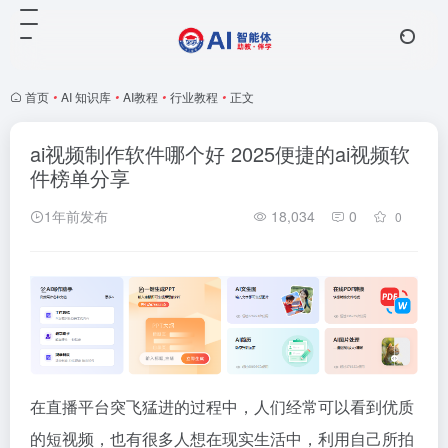
首页
•
AI 知识库
•
AI教程
•
行业教程
•
正文
ai视频制作软件哪个好 2025便捷的ai视频软
件榜单分享
1年前发布
18,034
0
0
在直播平台突飞猛进的过程中，人们经常可以看到优质
的短视频，也有很多人想在现实生活中，利用自己所拍