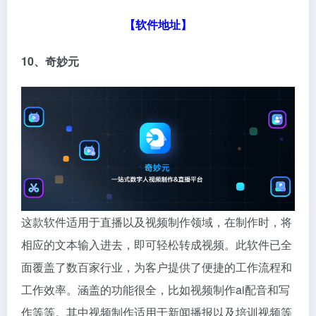
【软件地址】
10、奇妙元
这款软件适用于直播以及视频制作领域，在制作时，将
相应的文本输入进去，即可轻松转成视频。此软件已全
面覆盖了数百家行业，为客户提供了便捷的工作流程和
工作效率。涵盖的功能很全，比如视频制作ai配音和写
作等等。其中视频制作适用于新闻播报以及培训视频等