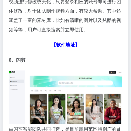
视频进行修改或美化，只要登录相应的账号即可进行团
体修改，对于团队制作视频方面，有较大帮助。其中还
涵盖了丰富的素材库，比如有清晰的图片以及炫酷的视
频等等，用户可直接搜索并立即使用。
【软件地址】
6、闪剪
由闪剪智能团队共同打造，是目前应用范围特别广的ai