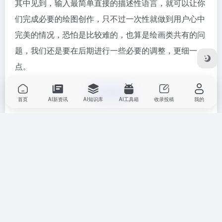
其中见到，输入最简单直接的描述性语言，就可以让你
们完成必要的绘图创作，只不过一次性就做到用户心中
完美的情况，恐怕是比较难的，也算是绘画类共有的问
题，我们还是要在后期进行一些必要的调整，更细一
点。
【软件地址】
首页
AI新资讯
AI知识库
AI工具箱
收录投稿
我的
基本上来看的话，当我们的手绘师还在生龙活虎的产出
自己的作品的时候，
AI绘画
软件的横空出世，给我们
的专业人才也是造成了不小的冲击，就这方面来看的
话，ai绘画免费图生图的软件有哪些，或许吸引到了很
多的用户进行查找，都希望依靠这样的软件，来帮助自
己产出更好的成果，那么上面的内容你们也都了解了。