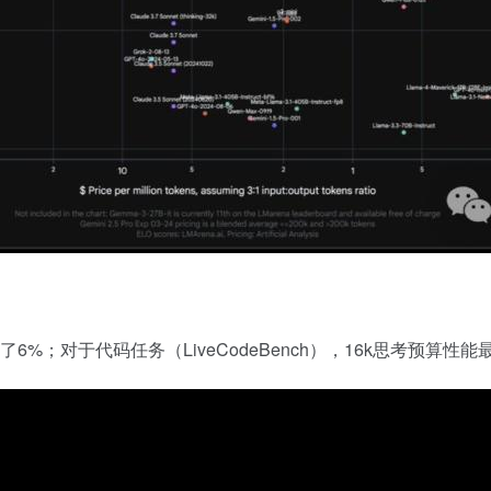
6%；对于代码任务（LiveCodeBench），16k思考预算性能