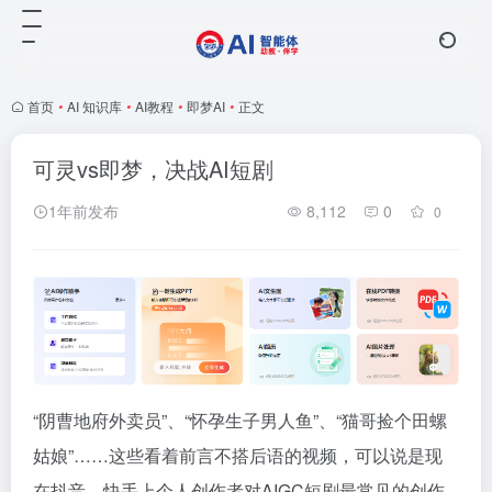
首页
•
AI 知识库
•
AI教程
•
即梦AI
•
正文
可灵vs即梦，决战AI短剧
1年前发布
8,112
0
0
“阴曹地府外卖员”、“怀孕生子男人鱼”、“猫哥捡个田螺
姑娘”……这些看着前言不搭后语的视频，可以说是现
在抖音、快手上个人创作者对AIGC短剧最常见的创作