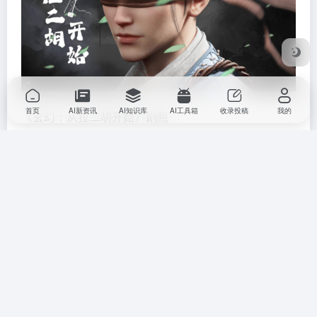
首页
AI新资讯
AI知识库
AI工具箱
收录投稿
我的
《玄幻：从拉二胡开始》剧照
正如百模大战尚未尘埃落定，
AI短剧领域的竞争势必也
会更加多元。一方面，可灵和即梦将继续在技术和生态
上展开竞争；另一方面，越来越多的开源模型和小型创
新企业也将加入这一赛道。
最终，创作者将拥有更多创作工具的选择，而平台则需
要通过差异化的服务和独特的生态价值来吸引和留住用
户。