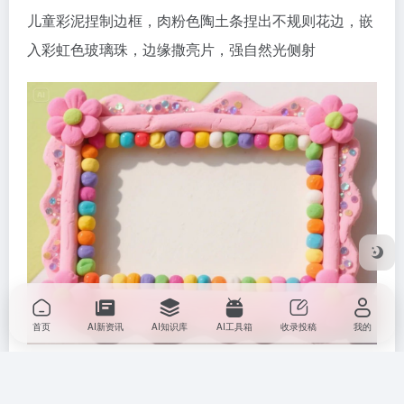
儿童彩泥捏制边框，肉粉色陶土条捏出不规则花边，嵌
入彩虹色玻璃珠，边缘撒亮片，强自然光侧射
首页
AI新资讯
AI知识库
AI工具箱
收录投稿
我的
案例9：冰晶边框