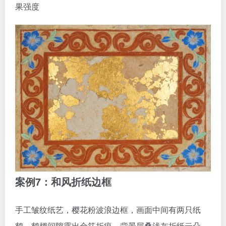
果强度
案例7：和风折纸边框
手工皱纹纸艺，樱花粉波浪边框，画面中间有两只纸
鹤，鹤翅间隙露出金箔折痕，背景层叠浅灰折纸云朵