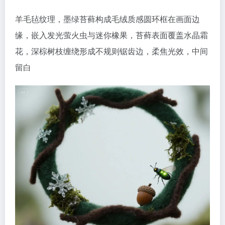
羊毛毡纹理，墨绿苔藓构成毛绒质感圆环框在画面边
缘，嵌入发光萤火虫与迷你橡果，苔藓表面覆盖水晶霜
花，深棕树枝缠绕形成不规则锯齿边，柔焦光效，中间
留白