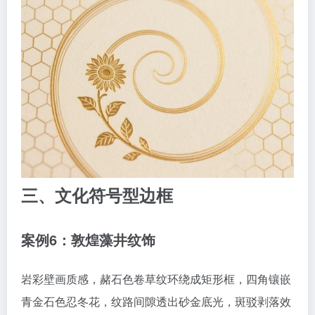
三、文化符号型边框
案例6：敦煌藻井纹饰
岩彩壁画质感，赭石色卷草纹环绕成矩形框，四角镶嵌
青金石色忍冬花，纹路间隙透出砂金底光，斑驳剥落效