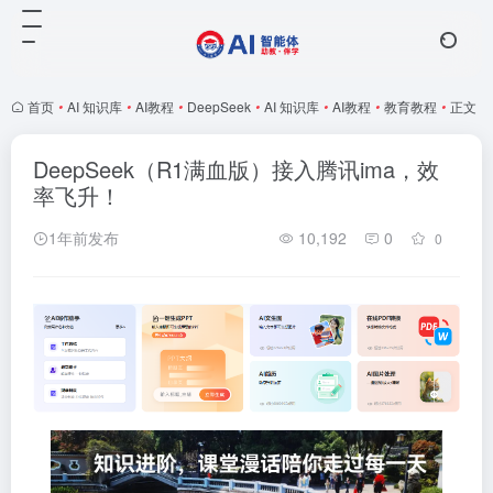
首页
•
AI 知识库
•
AI教程
•
DeepSeek
•
AI 知识库
•
AI教程
•
教育教程
•
正文
DeepSeek（R1满血版）接入腾讯ima，效
率飞升！
1年前发布
10,192
0
0