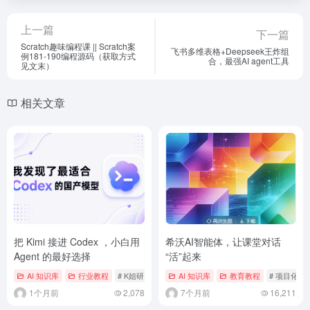
上一篇
下一篇
Scratch趣味编程课 || Scratch案
飞书多维表格+Deepseek王炸组
例181-190编程源码（获取方式
合，最强AI agent工具
见文末）
相关文章
把 Kimi 接进 Codex ，小白用
希沃AI智能体，让课堂对话
Agent 的最好选择
“活”起来
AI 知识库
行业教程
# K姐研究社
AI 知识库
教育教程
# 项目化学
1个月前
2,078
7个月前
16,211