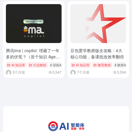
腾讯ima | copilot: 埋藏了一年
豆包爱学教师版全攻略：4大
多的伏笔？（首个知识 Agent
核心功能，备课批改效率翻倍
实测体验）
AI 知识库
行业教程
# 深南Ai视界
AI 知识库
教育教程
# 教师Ai向
3个月前
5,547
7个月前
3,594