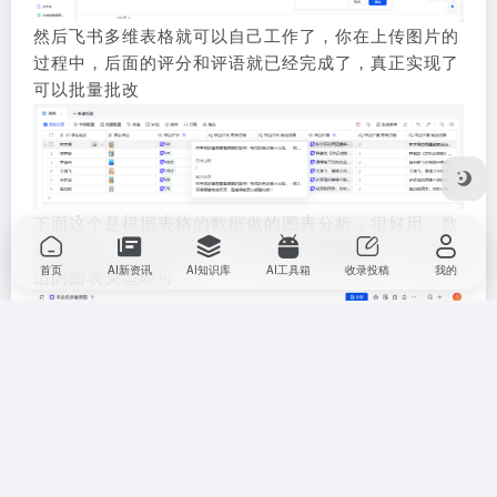
然后飞书多维表格就可以自己工作了，你在上传图片的
过程中，后面的评分和评语就已经完成了，真正实现了
可以批量批改
下面这个是根据表格的数据做的图表分析，很好用，数
据越详细，分析越全面，点击左侧
【仪表盘】
，选择合
首页
AI新资讯
AI知识库
AI工具箱
收录投稿
我的
适的图表类型即可
若想要其他图表类型，可以点击上方的
【添加组件】
，