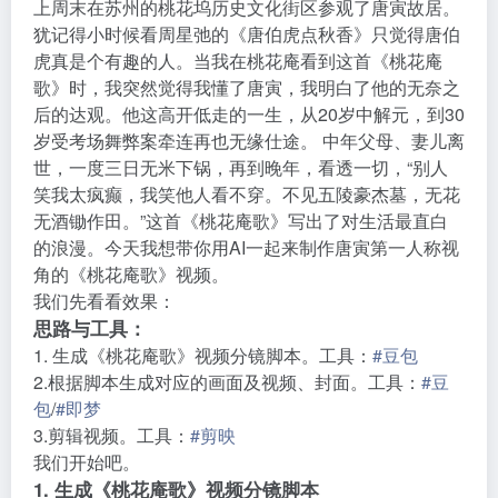
上
周末在苏州的桃花坞历史文化街区参观了唐寅故居。
犹记得小时候看周星弛的《唐伯虎点秋香》只觉得唐伯
虎真是个有趣的人。
当我在桃花庵看到这首《桃花庵
歌》时，我突然觉得我懂了唐寅，我明白了他的无奈之
后的达观。
他这高开低
走的一生，从20岁中解元，到30
岁受考场舞弊案牵连再也无缘仕途。 中年父母、妻儿离
世，一度三日无米下锅，再到晚年，看透一切，“别人
笑我太疯癫，我笑他人看不穿。不见五陵豪杰墓，无花
无酒锄作田。”这首《桃花庵歌》写出了对生活最直白
的浪漫。今天我想带你用AI一起来制作唐寅第一人称视
角的《桃花庵歌》视频。
我们先看看效果：
思路与工具：
1. 生成《桃花庵歌》视频分镜脚本。工具：
#豆包
2.根据脚本生成对应的画面及视频、封面。工具：
#豆
包
/
#即梦
3.剪辑视频。工具：
#剪映
我们开始吧。
1. 生成
《桃花庵歌》视频分镜脚本