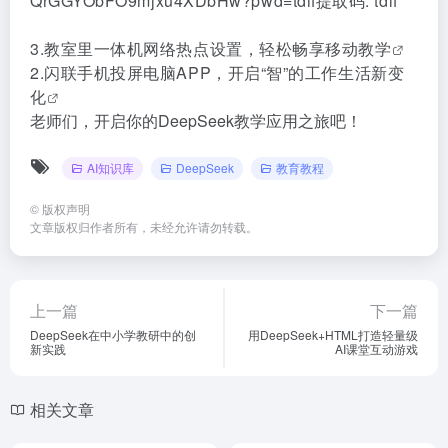
QrGGYObFO9mjxu4XDbHw?pwd=tdif提取码: tdif
3.
教室里一体机网络热点设置，轻松畅享移动教学
2.
闪联手机投屏电脑APP，开启“智”的工作生活新变
化
老师们，开启你的DeepSeek教学应用之旅吧！
AI知识库
DeepSeek
教育教程
©
版权声明
文章版权归作者所有，未经允许请勿转载。
上一篇
下一篇
DeepSeek在中小学教研中的创
用DeepSeek+HTML打造轻量级
新实践
AI课堂互动游戏
相关文章