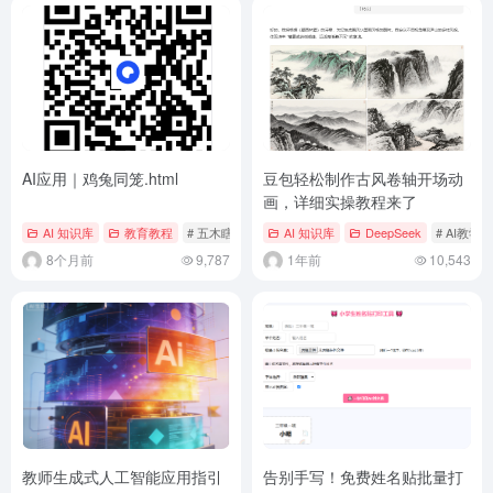
AI应用｜鸡兔同笼.html
豆包轻松制作古风卷轴开场动
画，详细实操教程来了
AI 知识库
教育教程
# 五木瞎折腾
AI 知识库
DeepSeek
# AI教学
8个月前
9,787
1年前
10,543
教师生成式人工智能应用指引
告别手写！免费姓名贴批量打