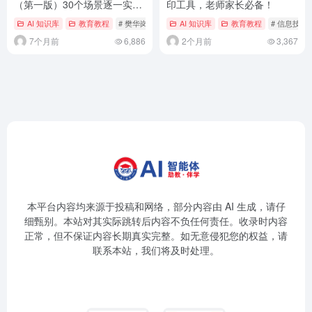
（第一版）30个场景逐一实操
印工具，老师家长必备！
——学生异常识别
AI 知识库
教育教程
# 樊华岗名班主任工作室
AI 知识库
教育教程
# 信息技术
7个月前
6,886
2个月前
3,367
本平台内容均来源于投稿和网络，部分内容由 AI 生成，请仔
细甄别。本站对其实际跳转后内容不负任何责任。收录时内容
正常，但不保证内容长期真实完整。如无意侵犯您的权益，请
联系本站，我们将及时处理。