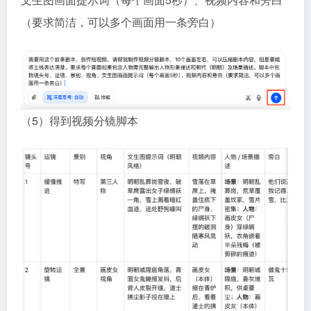
（要求简洁，可以多个画面用一条旁白）
（5）得到视频分镜脚本