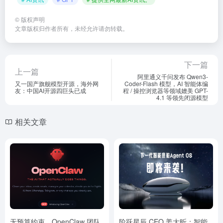
©
版权声明
文章版权归作者所有，未经允许请勿转载。
下一篇
上一篇
阿里通义千问发布 Qwen3-
又一国产旗舰模型开源，海外网
Coder-Flash 模型，AI 智能体编
友：中国AI开源四巨头已成
程 / 操控浏览器等领域媲美 GPT-
4.1 等领先闭源模型
相关文章
无预算约束，OpenClaw 团队
阶跃星辰 CEO 姜大昕：智能