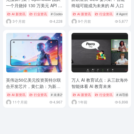
一个月烧掉 130 万美元 API 费
终端可能成为未来的 AI 入口
用
AI 新资讯
行业资讯
# Codex
# OpenAI
AI 新资讯
# OpenClaw
行业资讯
# Agent OS
3个月前
4,228
9个月前
5,877
英伟达50亿美元投资英特尔联
万人 AI 教育试点：从三款海外
合开发芯片，黄仁勋：为新计
智能体看 AI 教育未来
算时代奠基
AI 新资讯
行业资讯
# 未来2%
AI 新资讯
行业资讯
# AI导航
11个月前
4,967
1年前
6,898