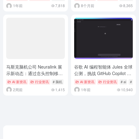
1年前
7,818
8个月前
8,365
马斯克脑机公司 Neuralink 展
谷歌 AI 编程智能体 Jules 全球
示新动态：通过念头控制移动
公测，挑战 GitHub Copilot 和
电动轮椅
OpenAI 的 Codex
AI 新资讯
行业资讯
# 脑机
# 马斯克
AI 新资讯
行业资讯
# ai
# 谷
2周前
1,415
1年前
10,940