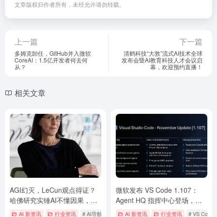
文章版权归作者所有，未经允许请勿转载。
上一篇
下一篇
多姆克卸任，GitHub并入微软
清鹤科技“大敦”流式AI技术全球
CoreAI：1.5亿开发者何去何
发布会暨AI教育科技人才会议启
从？
幕，欢迎预约直播！
相关文章
AGI幻灭，LeCun观点得证？
微软发布 VS Code 1.107：
哈佛研究实锤AI不懂因果，世
Agent HQ 指挥中心登场，组
界模型神话破灭
团 AI 智能体为你写代码
AI 新资讯
行业资讯
# AI导航
# AI导航网
AI 新资讯
# ai工具
行业资讯
# VS Code