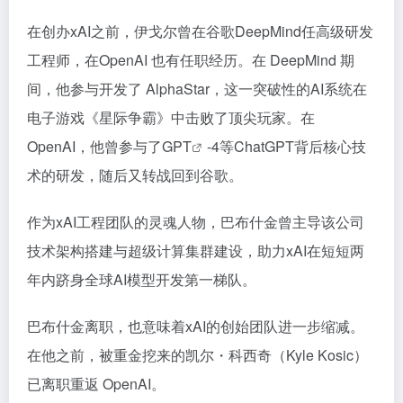
在创办xAI之前，伊戈尔曾在谷歌DeepMind任高级研发
工程师，在OpenAI 也有任职经历。在 DeepMind 期
间，他参与开发了 AlphaStar，这一突破性的AI系统在
电子游戏《星际争霸》中击败了顶尖玩家。在
OpenAI，他曾参与了
GPT
-4等ChatGPT背后核心技
术的研发，随后又转战回到谷歌。
作为xAI工程团队的灵魂人物，巴布什金曾主导该公司
技术架构搭建与超级计算集群建设，助力xAI在短短两
年内跻身全球AI模型开发第一梯队。
巴布什金离职，也意味着xAI的创始团队进一步缩减。
在他之前，被重金挖来的凯尔・科西奇（Kyle Kosic）
已离职重返 OpenAI。