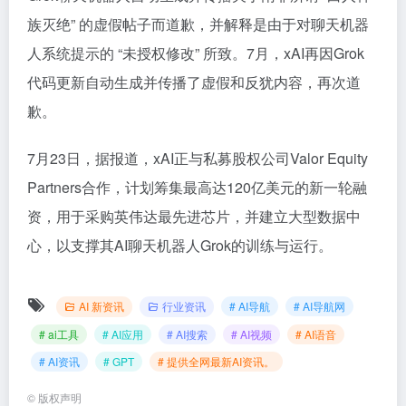
族灭绝” 的虚假帖子而道歉，并解释是由于对聊天机器
人系统提示的 “未授权修改” 所致。7月，xAI再因Grok
代码更新自动生成并传播了虚假和反犹内容，再次道
歉。
7月23日，据报道，xAI正与私募股权公司Valor Equity
Partners合作，计划筹集最高达120亿美元的新一轮融
资，用于采购英伟达最先进芯片，并建立大型数据中
心，以支撑其AI聊天机器人Grok的训练与运行。
AI 新资讯
行业资讯
# AI导航
# AI导航网
# ai工具
# AI应用
# AI搜索
# AI视频
# AI语音
# AI资讯
# GPT
# 提供全网最新AI资讯。
©
版权声明