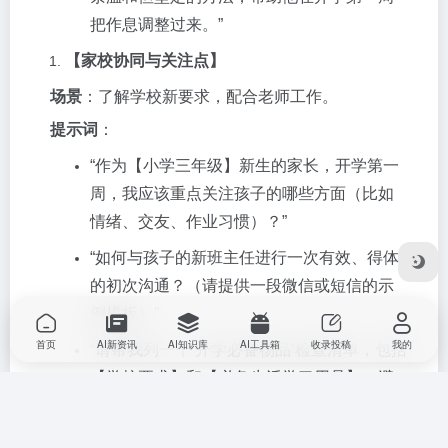
把作息调整过来。”
【家校协同与关注点】
场景
：了解学校新要求，配合老师工作。
提示词
：
“作为【小学三年级】新生的家长，开学第一
周，我应该重点关注孩子的哪些方面（比如
情绪、交友、作业习惯）？”
“如何与孩子的新班主任进行一次有效、得体
的初次沟通？（请提供一段微信或短信的示
例模板）”
首页
AI新资讯
AI知识库
AI工具箱
收录投稿
我的
“请帮我列一个‘开学必备物品’检查清单，包括
【学校要求】和【必备生活学习用品】，避
免遗漏。”