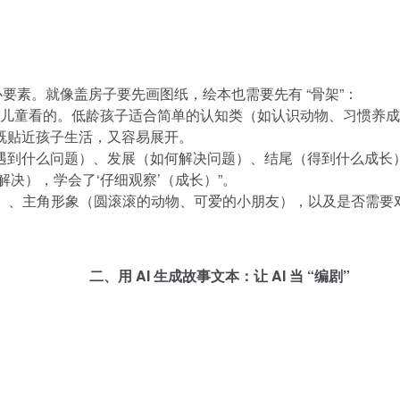
心要素。就像盖房子要先画图纸，绘本也需要先有 “骨架”：
7-10 岁儿童看的。低龄孩子适合简单的认知类（如认识动物、习
题，既贴近孩子生活，又容易展开。
（主角遇到什么问题）、发展（如何解决问题）、结尾（得到什么成
决），学会了‘仔细观察’（成长）”。
等）、主角形象（圆滚滚的动物、可爱的小朋友），以及是否需要
二、用 AI 生成故事文本：让 AI 当 “编剧”