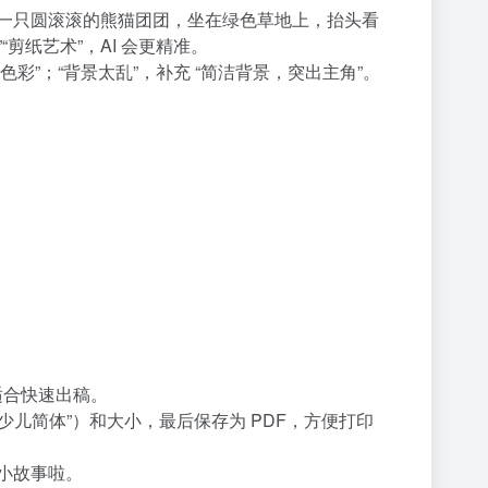
如：“一只圆滚滚的熊猫团团，坐在绿色草地上，抬头看
“剪纸艺术”，AI 会更精准。
彩”；“背景太乱”，补充 “简洁背景，突出主角”。
，适合快速出稿。
方正少儿简体”）和大小，最后保存为 PDF，方便打印
频小故事啦。