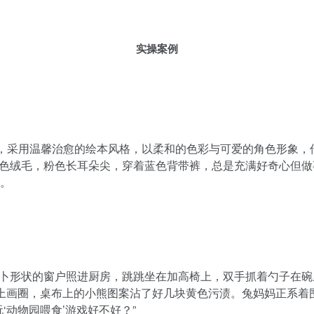
实操案例
事，采用温馨治愈的绘本风格，以柔和的色彩与可爱的角色形象，
，白色绒毛，粉色长耳朵尖，穿着蓝色背带裤，总是充满好奇心但做事
。
胡萝卜形状的窗户照进厨房，跳跳坐在加高椅上，双手抓着勺子在
布上画圈，桌布上的小熊图案沾了好几块黄色污渍。兔妈妈正系
‘动物园喂食’游戏好不好？”