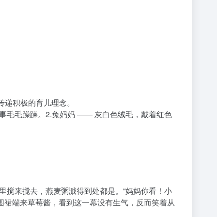
传递积极的育儿理念。
毛毛躁躁。2.兔妈妈 —— 灰白色绒毛，戴着红色
碗里搅来搅去，燕麦粥溅得到处都是。“妈妈你看！小
着围裙端来草莓酱，看到这一幕没有生气，反而笑着从