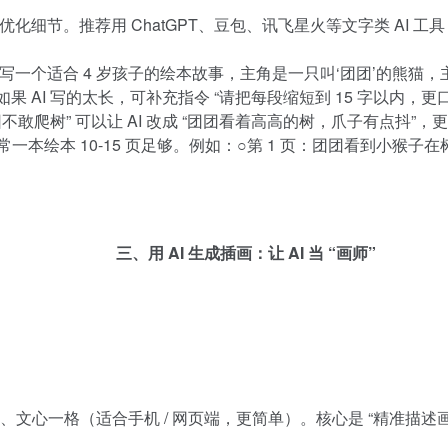
化细节。推荐用 ChatGPT、豆包、讯飞星火等文字类 AI 工
帮我写一个适合 4 岁孩子的绘本故事，主角是一只叫‘团团’的熊猫，
果 AI 写的太长，可补充指令 “请把每段缩短到 15 字以内，更
不敢爬树” 可以让 AI 改成 “团团看着高高的树，爪子有点抖”，
，通常一本绘本 10-15 页足够。例如：○第 1 页：团团看到小猴
三、用 AI 生成插画：让 AI 当 “画师”
文心一格（适合手机 / 网页端，更简单）。核心是 “精准描述画