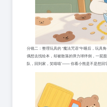
分镜二：整理玩具的 “魔法咒语”午睡后，玩具
偶想去找绘本，却被散落的弹力球绊倒，一屁股
队，回到家，笑嘻嘻’—— 你看小熊是不是想回