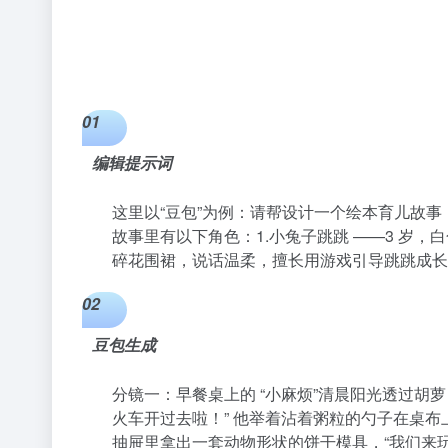
01
编辑提示词
这里以“豆包”为例：请帮设计一个绘本育儿故
故事里有以下角色：1.小兔子跳跳 ——3 岁
碎花围裙，说话温柔，擅长用游戏引导跳跳成长
02
豆包生成
分镜一：早餐桌上的 “小麻烦”清晨阳光透过
火车开过去啦！” 他举着沾着粥粒的勺子在桌
抽屉里拿出一套动物形状的饼干模具，“我们来玩