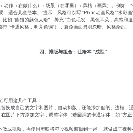
谁）+ 动作（在做什么）+ 场景（在哪里）+ 风格（画风）。例
儿童绘本。”提示：风格可以写 “Pixar 动画风格”“水彩画”
如 “熊猫的颜色太暗”，补充 “白色毛发，黑色耳朵，高饱和度色
都带 “卡通风格，明亮色调”），避免画面忽明忽暗、风格杂乱。
四、排版与组合：让绘本 “成型”
础可用这几个工具：
模板”，直接替换成自己的文字和图片，自动排版，还能添加贴纸、边框
插入插画，在图片下方添加文字，调整字体（选圆润的卡通字体，如 “
绘本做成视频，再使用剪映将每段视频编辑到一起 ，就做成了视