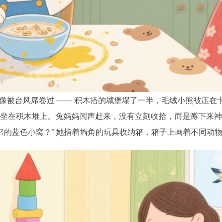
角像被台风席卷过 —— 积木搭的城堡塌了一半，毛绒小熊被压
坐在积木堆上。兔妈妈闻声赶来，没有立刻收拾，而是蹲下来神
它的蓝色小窝？” 她指着墙角的玩具收纳箱，箱子上画着不同动