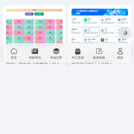
开学了，AI自动排位、AI自动
有了企鹅教师助手，我们那些
首页
AI新资讯
AI知识库
AI工具箱
收录投稿
我的
点名、班主任可以提前下班了
丑得出奇的PPT有救了
AI 知识库
教育教程
# 用AI伴学
AI 知识库
教育教程
# 课件老师
11个月前
6,234
2个月前
5,695