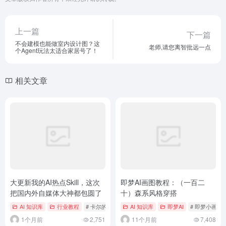
上一篇
下一篇
不会建模也能做室内设计图？这
老师,请您离智批远一点
个Agent玩法太适合家居号了！
相关文章
大更新我的AI热点Skill，这次
即梦AI画图教程：（一百二
把国内外自媒体大神都包圆了
十）森系风格穿搭
AI 知识库
行业教程
# 卡尔的AI沃茨
AI 知识库
即梦AI
# 即梦小画家
1个月前
2,751
11个月前
7,408