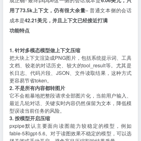
成正确- 最终pxpipe这一侧的会话成本是
6.06美元，只
用了73.5k上下文，仍有很大余量
– 普通文本侧的会话
成本是
42.21美元
，并且上下文已经接近打满
功能特点
1. 针对多模态模型做上下文压缩
把大块上下文渲染成PNG图片，包括系统提示词、工具
文档、较老的对话历史、较大的tool_result等。尤其是
长日志、代码片段、JSON、文件读取结果，这种方式
更容易节省token。
2. 不是所有内容都转图片
它不会粗暴地把整段请求全部图片化，当前用户输入、
最近几轮对话、关键实时内容仍然保留为文本，降低模
型误读当前任务的风险。
3. 按模型开启压缩
pxpipe默认主要面向读图能力较稳定的模型，例如
fable-5和gpt-5.6。对于读图效果不稳定的模型，可以选
择关闭或手动开启，避免盲目压缩影响结果质量。