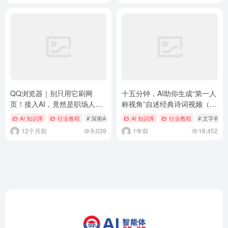
QQ浏览器｜别只用它刷网
十五分钟，AI助你生成“第一人
页！接入AI，竟然是职场人的
称视角”自述经典诗词视频（手
效率外挂？
把手教你玩转AI）
AI 知识库
行业教程
# 深南Ai视界
AI 知识库
行业教程
# 文字有意
12个月前
9,039
1年前
18,452