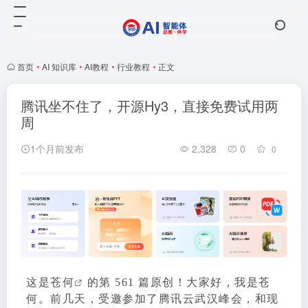
首页
•
AI 知识库
•
AI教程
•
行业教程
•
正文
腾讯坐不住了，开源Hy3，直接免费试用两
周
1个月前发布
2,328
0
0
这是
苍何
的第 561 篇原创！大家好，我是苍
何。前几天，受邀参加了腾讯云武汉峰会，和现