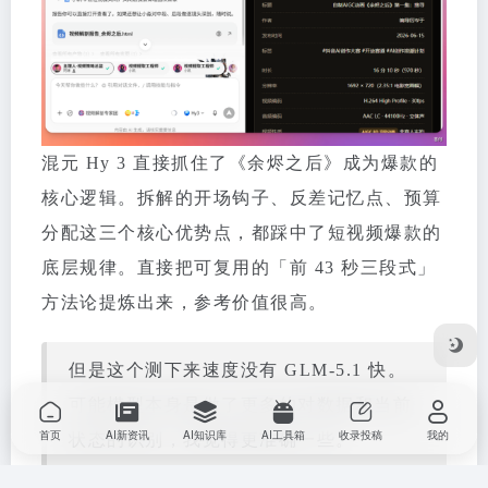
混元 Hy 3 直接抓住了《余烬之后》成为爆款的
核心逻辑。拆解的开场钩子、反差记忆点、预算
分配这三个核心优势点，都踩中了短视频爆款的
底层规律。直接把可复用的「前 43 秒三段式」
方法论提炼出来，参考价值很高。
但是这个测下来速度没有 GLM-5.1 快。
可能模型本身是做了更多的对数据和当前
首页
AI新资讯
AI知识库
AI工具箱
收录投稿
我的
状态的识别，我觉得更准确一些。