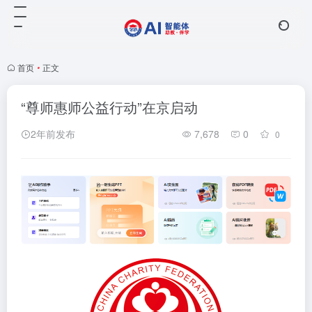
首页
•
正文
“尊师惠师公益行动”在京启动
2年前发布
7,678
0
0