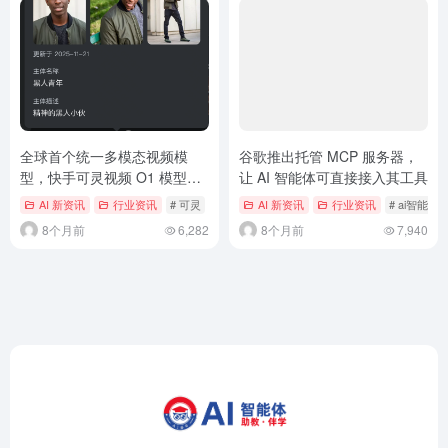
全球首个统一多模态视频模
谷歌推出托管 MCP 服务器，
型，快手可灵视频 O1 模型全
让 AI 智能体可直接接入其工具
量上线
AI 新资讯
行业资讯
# 可灵
# 可灵O1
AI 新资讯
# 快手
行业资讯
# ai智能体
8个月前
6,282
8个月前
7,940