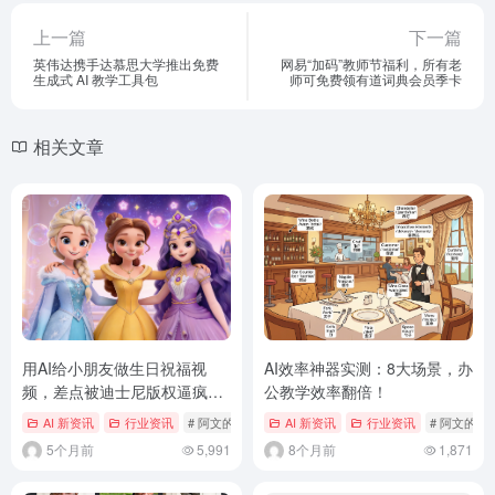
上一篇
下一篇
英伟达携手达慕思大学推出免费
网易“加码”教师节福利，所有老
生成式 AI 教学工具包
师可免费领有道词典会员季卡
相关文章
用AI给小朋友做生日祝福视
AI效率神器实测：8大场景，办
频，差点被迪士尼版权逼疯，
公教学效率翻倍！
最后这招绝了
AI 新资讯
行业资讯
# 阿文的AI与教学日记
AI 新资讯
行业资讯
# 阿文的A
5个月前
5,991
8个月前
1,871