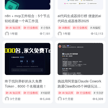
n8n + mcp王炸组合：5个节点
ai代码生成器排行榜 便捷的ai
轻松搭建一个AI工作流
代码生成器推荐2025
AI 知识库
行业教程
# 小智AI指南
AI教程
行业教程
# AI编程
1年前
7,181
1年前
12,113
终于找到养虾的永久免费
挑战用阿里版Claude Cowork
Token，8000 个名额速抢！
跑通Clawdbot5个神级玩法，
我Mac Mini可能白买了
AI 知识库
行业教程
# K姐研究社
AI 知识库
行业教程
# 卡尔的AI
3个月前
5,446
6个月前
6,309