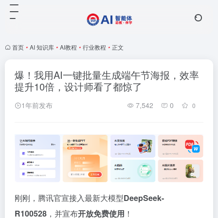
首页
•
AI 知识库
•
AI教程
•
行业教程
•
正文
爆！我用AI一键批量生成端午节海报，效率
提升10倍，设计师看了都惊了
1年前发布
7,542
0
0
刚刚，腾讯官宣接入最新大模型
DeepSeek-
R100528
，并宣布
开放免费使用
！