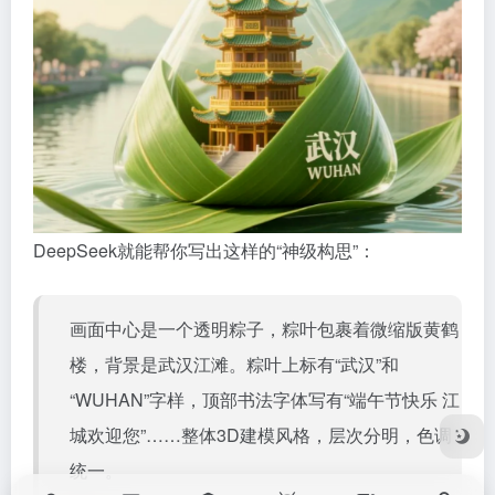
DeepSeek就能帮你写出这样的“神级构思”：
画面中心是一个透明粽子，粽叶包裹着微缩版黄鹤
楼，背景是武汉江滩。粽叶上标有“武汉”和
“WUHAN”字样，顶部书法字体写有“端午节快乐 江
城欢迎您”……整体3D建模风格，层次分明，色调
统一。