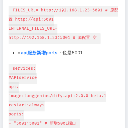
FILES_URL= http://192.168.1.23:5001 # 原配
置 http://api:5001
INTERNAL_FILES_URL=
http://192.168.1.23:5001 # 原配置 空
•
api服务新增ports
：也是5001
services:
#APIservice
api:
image:langgenius/dify-api:2.0.0-beta.1
restart:always
ports:
- "5001:5001" # 新增5001端口