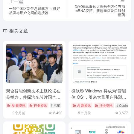
上一篇
新冠概念股远大医药全方位布局
一加中国区新任总裁李杰 ：做好
mRNA疫苗、新冠重症及口服创
品牌与用户之间的连接器
新药
相关文章
聚合智能创新技术主题论坛在
微软称 Windows 将成为“智能
苏举办，共探汽车芯片国产化
体 OS”，引来大量用户强烈反
路径
对
AI 新资讯
行业资讯
# 汽车
AI 新资讯
行业资讯
# Copilot
9个月前
6,490
9个月前
3,677