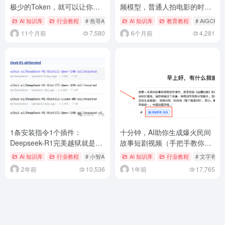
极少的Token，就可以让你一
频模型，普通人拍电影的时代
键生成图文爆款！
来了！（附使用教程）
AI 知识库
行业教程
# 焦哥AI智能体
AI 知识库
教育教程
# AIGCPM
11个月前
7,580
6个月前
4,281
1条安装指令1个插件：
十分钟，AI助你生成爆火民间
Deepseek-R1完美越狱就是这
故事短剧视频（手把手教你玩
么简单
转AI）
AI 知识库
行业教程
# 小智AI指南
AI 知识库
行业教程
# 文字有意
2年前
10,536
1年前
17,765