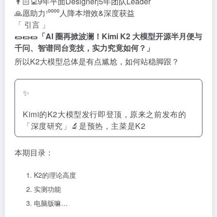
👨🏻‍💻9年平面Designer|5年团队Leader
🙏愿助力¹⁰⁰⁰⁰人降本增效&深度获益
「 引言 」
🌯🌯🌯
「AI 圈再掀波澜！Kimi K2 大模型开源半月便与
千问、智谱同台竞技，实力究竟如何？」
所以K2大模型总体是有点尴尬，如何站稳脚跟？
✨
Kimi的K2大模型发行即登顶，原来之前发布的
「深度研究」🔬是预热，主菜是K2
本期目录：
K2的理论高度
实测功能
电脑版嘛…