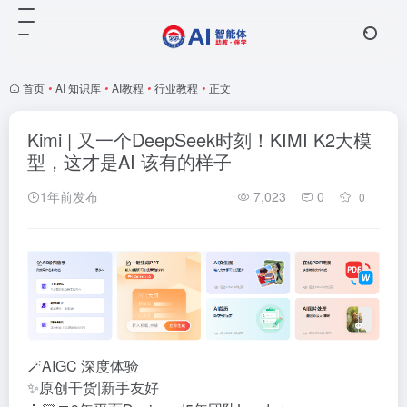
首页
•
AI 知识库
•
AI教程
•
行业教程
•
正文
Kimi | 又一个DeepSeek时刻！KIMI K2大模
型，这才是AI 该有的样子
1年前发布
7,023
0
0
🪄AIGC 深度体验
✨原创干货|新手友好