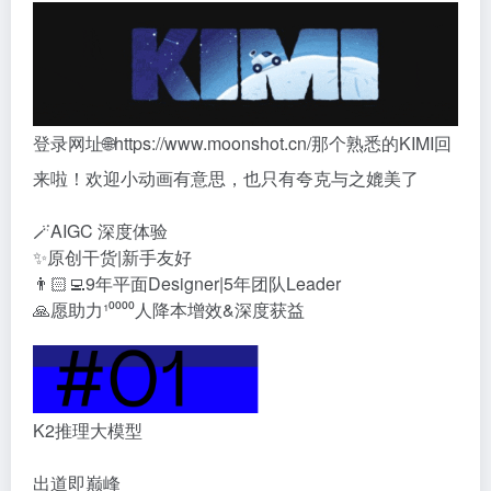
登录网址🌐https://www.moonshot.cn/那个熟悉的KIMI回
来啦！欢迎小动画有意思，也只有夸克与之媲美了
🪄AIGC 深度体验
✨原创干货|新手友好
👨🏻‍💻9年平面Designer|5年团队Leader
🙏愿助力¹⁰⁰⁰⁰人降本增效&深度获益
K2推理大模型
出道即巅峰