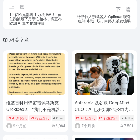
上一篇
下一篇
10 亿欧元部署 1 万块 GPU：黄
特斯拉人形机器人 Optimus 现身
仁勋被曝下月亲临柏林，将宣布
纽约时代广场，向路人派发糖果
欧洲 AI 算力枢纽项目
相关文章
维基百科用弹窗暗讽马斯克
Anthropic 及谷歌 DeepMind
Grokipedia：“我们不是机器创
CEO：AI 已开始取代公司内部
造出来的”
的初级职位
AI 新资讯
行业资讯
# Grok
# Grokpedia
AI 新资讯
# 维基百科
行业资讯
# Anthropic
9个月前
6,984
7个月前
7,501