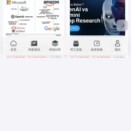
OpenAI、Anthropic台前斗
Deep Research：不仅是人工
法，微软、亚马逊幕后对垒
智能时代的研究利器，也是AI
首页
AI新资讯
AI知识库
AI工具箱
收录投稿
我的
时代学习者的杀手锏应用
AI 新资讯
行业资讯
# AI导航
# AI导航网
AI 新资讯
# ai工具
教育资讯
# 教育技术
11个月前
5,834
9个月前
7,637