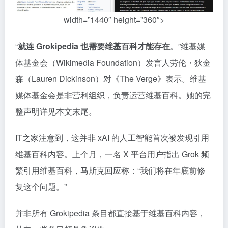
width=”1440″ height=”360″>
“
就连 Grokipedia 也需要维基百科才能存在
。”维基媒
体基金会（Wikimedia Foundation）发言人劳伦・狄金
森（Lauren Dickinson）对《The Verge》表示。维基
媒体基金会是非营利组织，负责运营维基百科。她的完
整声明详见本文末尾。
IT之家注意到，这并非 xAI 的人工智能首次被发现引用
维基百科内容。上个月，一名 X 平台用户指出 Grok 频
繁引用维基百科，马斯克回应称：“我们将在年底前修
复这个问题。”
并非所有 Grokipedia 条目都直接基于维基百科内容，