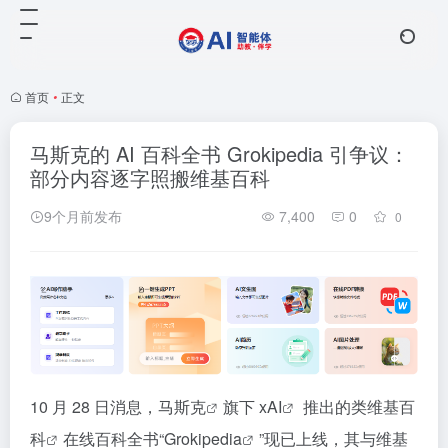
首页
•
正文
马斯克的 AI 百科全书 Grokipedia 引争议：
部分内容逐字照搬维基百科
9个月前发布
7,400
0
0
10 月 28 日消息，
马斯克
旗下
xAI
推出的类
维基百
科
在线百科全书“
Grokipedia
”现已上线，其与维基