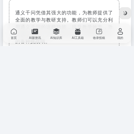
通义千问凭借其强大的功能，为教师提供了
全面的教学与教研支持。教师们可以充分利
用通义千问的这些功能，提升教学效率，激
发教学创新，更好地应对教学与教研工作中
首页
AI新资讯
AI知识库
AI工具箱
收录投稿
我的
的各种挑战哦。
撰写 | 李何婷排版 | 杨澜审核 | 郑艺妍 陆洁茹
AI 知识库
教育教程
# 信息化教学创新
©
版权声明
文章版权归作者所有，未经允许请勿转载。
下一篇
上一篇
15个老师公开课用这个AI智能体
即梦AI画图教程：（一百一十
平台展示自己的AI智能体，课题
三）古风男性创作指南
燃了，获奖了