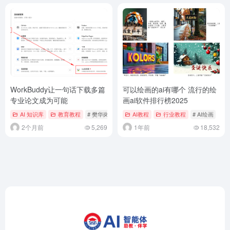
WorkBuddy让一句话下载多篇
可以绘画的ai有哪个 流行的绘
专业论文成为可能
画ai软件排行榜2025
AI 知识库
教育教程
# 樊华岗名班主任工作室
AI教程
行业教程
# AI绘画
2个月前
5,269
1年前
18,532