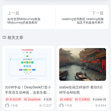
上一篇
下一篇
如何使用Midjourney换脸
newbing使用教程 newbing电脑
Midjourney的换脸教程
端及手机版操作教学
相关文章
3分钟学会！DeepSeek打造小
stable绘画怎样操作 教你5分
学英语互动神器，连差生都抢
钟学会AI绘图
着回答
AI 知识库
DeepSeek
# 实用教育技术
AI教程
行业教程
# stable diffusi
1年前
12,237
1年前
8,844