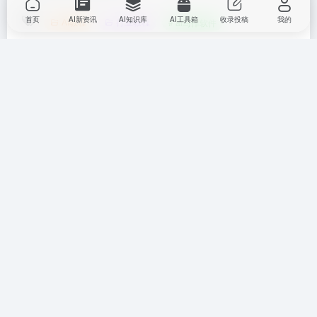
首页
AI新资讯
AI知识库
AI工具箱
收录投稿
我的
AI教程
行业教程
# ai写作软件
©
版权声明
文章版权归作者所有，未经允许请勿转载。
上一篇
下一篇
AI法律文书生成软件推荐 法律文
营销文案AI生成工具Top10 2025
书ai生成神器2025
营销文案优化生成器
相关文章