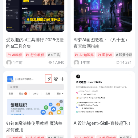
受欢迎的ai工具排行 2025便捷
即梦AI画图教程：（八十五）
的ai工具合集
夜景绘画指南
AI教程
行业教程
# ai工具
AI 知识库
即梦AI
# 即梦小画家
1年前
17,640
1年前
14,281
钉钉ai魔法棒使用教程 魔法棒
AI设计Agent+Skill=直接起飞！
如何使用
AI教程
行业教程
# ai魔法棒
# 钉钉
AI 知识库
教育教程
# 猫哥AI视