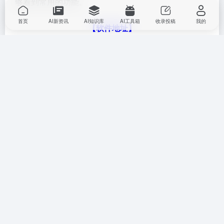
够看到常用的功能。
首页
AI新资讯
AI知识库
AI工具箱
收录投稿
我的
【软件地址】
流行的ai工具有哪些的内容介绍到这里大家应该有所了
解了吧当前ai工具相当丰富，上方推荐的这些覆盖不同
的领域满足不同场景基本需求，在这些ai软件的协助之
下，小伙伴们享受智能带来的便捷。
AI教程
行业教程
# ai工具
©
版权声明
文章版权归作者所有，未经允许请勿转载。
下一篇
上一篇
优质的ai数字人合成软件有哪些
免费的ppt生成ai软件有哪些
2025便捷的ai数字人合成软件排
2025必用的ppt生成软件排行榜
行榜