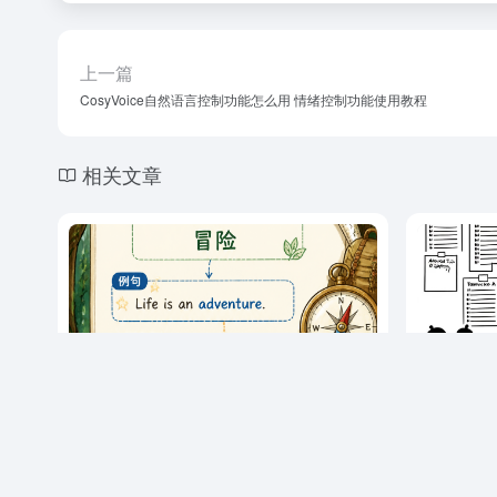
上一篇
CosyVoice自然语言控制功能怎么用 情绪控制功能使用教程
相关文章
别在PPT上贴图了！我用AI这7招做教具，学
精力管理失
生追着问“下节课讲啥”