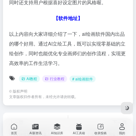
同时还支持用户根据喜好设定图片的风格喔。
【
软件地址
】
以上内容向大家详细介绍了一下，ai绘画软件国内出品
的哪个好用。通过AI立绘工具，既可以实现零基础的立
绘创作，同时也能优化专业画师们的创作流程，实现更
高效率的工作生活学习。
AI教程
行业教程
# ai绘画软件
©
版权声明
文章版权归作者所有，未经允许请勿转载。
上一篇
下一篇
实用的ai批量p图工具合集 2025
强的可怕即梦3.0，我实现了字体
首页
AI新资讯
AI知识库
AI工具箱
收录投稿
我的
可靠的ai批量p图工具盘点
个性化自由（附提示词）