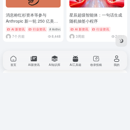
消息称红杉资本等参与
星辰超级智能体：一句话生成
Anthropic 新一轮 250 亿美元
随机抽签小程序
融资，估值达 3500 亿美元
AI 新资讯
行业资讯
# Anthropic
# Claude
AI 新资讯
# 人工智能
行业资讯
7个月前
8,448
3周前
2,231
首页
AI新资讯
AI知识库
AI工具箱
收录投稿
我的
本平台内容均来源于投稿和网络，部分内容由 AI 生成，请仔
细甄别。本站对其实际跳转后内容不负任何责任。收录时内容
正常，但不保证内容长期真实完整。如无意侵犯您的权益，请
联系本站，我们将及时处理。