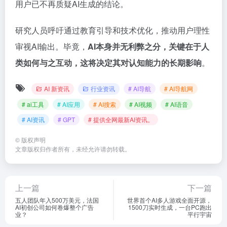
用户已不再质疑AI生成的结论。
研究人员呼吁通过教育引导和技术优化，推动用户理性
审视AI输出。毕竟，
AI本身并无利弊之分，关键在于人
类如何与之互动，这将决定其对认知能力的长期影响
。
AI 新资讯
行业资讯
# AI导航
# AI导航网
# ai工具
# AI应用
# AI搜索
# AI视频
# AI语音
# AI资讯
# GPT
# 提供全网最新AI资讯。
©
版权声明
文章版权归作者所有，未经允许请勿转载。
上一篇
下一篇
五人团队年入500万美元，法国
世界首个AI多人游戏全面开源，
AI初创公司如何卷爆整个广告
1500刀实时生成，一台PC跑出
业？
平行宇宙