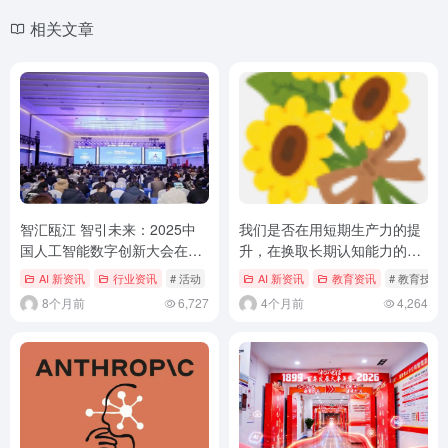
相关文章
智汇瓯江 智引未来：2025中
我们是否在用短期生产力的提
国人工智能数字创新大会在温
升，在换取长期认知能力的下
州成功举办
降？这一令人难以置信的便利
AI 新资讯
行业资讯
# 活动
AI 新资讯
教育资讯
# 教育技术
的长期代价到底是什么？
8个月前
6,727
4个月前
4,264