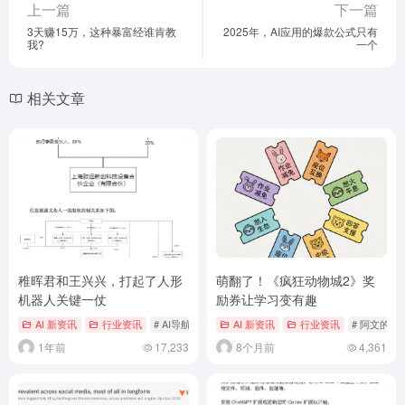
上一篇
下一篇
3天赚15万，这种暴富经谁肯教
2025年，AI应用的爆款公式只有
我?
一个
相关文章
稚晖君和王兴兴，打起了人形
萌翻了！《疯狂动物城2》奖
机器人关键一仗
励券让学习变有趣
AI 新资讯
行业资讯
# AI导航
# AI导航网
AI 新资讯
# ai工具
行业资讯
# 阿文的A
1年前
17,233
8个月前
4,361