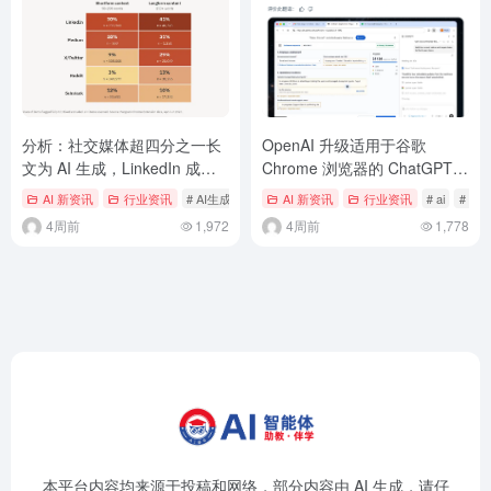
分析：社交媒体超四分之一长
OpenAI 升级适用于谷歌
文为 AI 生成，LinkedIn 成重
Chrome 浏览器的 ChatGPT
灾区
扩展：与你并肩工作
AI 新资讯
行业资讯
# AI生成内容
# LinkedIn
AI 新资讯
# 社交媒体
行业资讯
# ai
# Ch
4周前
1,972
4周前
1,778
本平台内容均来源于投稿和网络，部分内容由 AI 生成，请仔