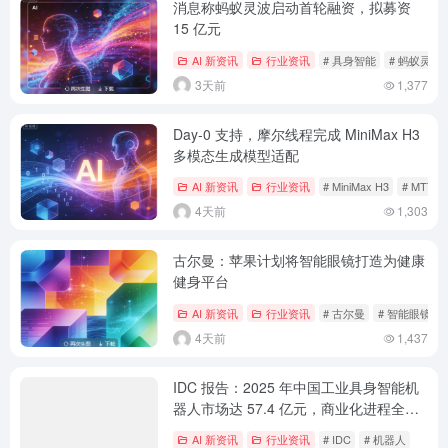
消息称蚂蚁灵波启动首轮融资，拟募资
15 亿元
AI 新资讯
行业资讯
# 具身智能
# 蚂蚁灵波
3天前
1,377
Day-0 支持，摩尔线程完成 MiniMax H3
多模态生成模型适配
AI 新资讯
行业资讯
# MiniMax H3
# MTT S
4天前
1,303
古尔曼：苹果计划将智能眼镜打造为健康
健身平台
AI 新资讯
行业资讯
# 古尔曼
# 智能眼镜
4天前
1,437
IDC 报告：2025 年中国工业具身智能机
器人市场达 57.4 亿元，商业化进程全面
提速
AI 新资讯
行业资讯
# IDC
# 机器人