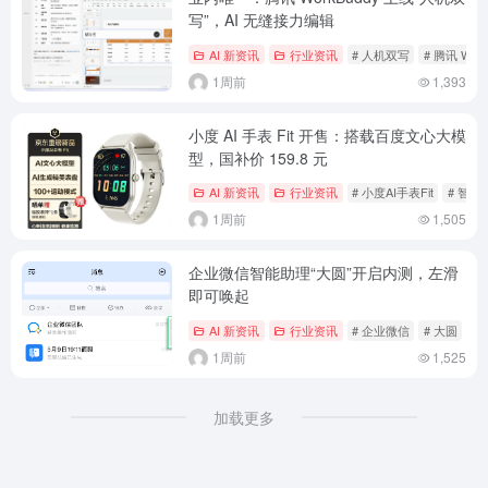
写”，AI 无缝接力编辑
AI 新资讯
行业资讯
# 人机双写
# 腾讯 Work
1周前
1,393
小度 AI 手表 Fit 开售：搭载百度文心大模
型，国补价 159.8 元
AI 新资讯
行业资讯
# 小度AI手表Fit
# 智能
1周前
1,505
企业微信智能助理“大圆”开启内测，左滑
即可唤起
AI 新资讯
行业资讯
# 企业微信
# 大圆
#
1周前
1,525
加载更多