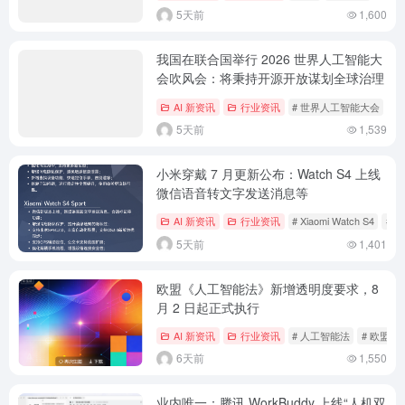
5天前
1,600
我国在联合国举行 2026 世界人工智能大
会吹风会：将秉持开源开放谋划全球治理
AI 新资讯
行业资讯
# 世界人工智能大会
#
5天前
1,539
小米穿戴 7 月更新公布：Watch S4 上线
微信语音转文字发送消息等
AI 新资讯
行业资讯
# Xiaomi Watch S4
# 
5天前
1,401
欧盟《人工智能法》新增透明度要求，8
月 2 日起正式执行
AI 新资讯
行业资讯
# 人工智能法
# 欧盟
6天前
1,550
业内唯一：腾讯 WorkBuddy 上线“人机双