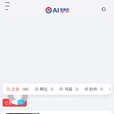
文章
网址
书籍
软件
483
0
0
0
浩渺
帅气的我简直无法用语言描述！
已发布
483