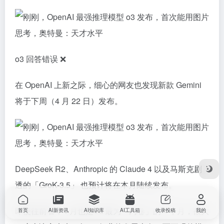
o3 回答错误 ❌
在 OpenAI 上新之际，细心的网友也发现新款 Gemini
将于下周（4 月 22 日）发布。
DeepSeek R2、Anthropic 的 Claude 4 以及马斯克剧
透的「GroK-3.5」 也预计将在本月陆续发布。
即便往前看，4 月也是 AI 最为「内卷」的一个月，很大
首页
AI新资讯
AI知识库
AI工具箱
收录投稿
我的