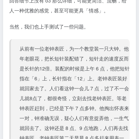
回答细节上没有 o3 那么详细，可能更简洁、流畅，给
人一种优雅的感觉，甚至可能更具「情感」。
当然，我们也上手测试了一些问题。
从前有一位老钟表匠，为一个教堂装一只大钟。他
年老眼花，把长短针装配错了，短针走的速度反而
是长针的12倍。装配的时候是上午 6 点，他把短针
指在「6」上，长针指在「12」上。老钟表匠装好
就回家去了。人们看这钟一会儿 7 点，过了不一会
儿就8点了，都很奇怪，立刻去找老钟表匠。等老
钟表匠赶到，已经是下午 7 点多钟。他掏出怀表来
一对，钟准确无误，疑心人们有意捉弄他，一生气
就回去了。这钟还是 8 点、9 点地跑，人们再去找
钟表匠。老钟表匠第二天早晨 8 点多赶来用表一