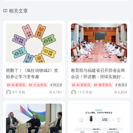
相关文章
萌翻了！《疯狂动物城2》奖
教育部与福建省召开部省会商
励券让学习变有趣
会议！怀进鹏：持续实施好教
育数字化战略
AI 新资讯
行业资讯
# 阿文的AI与教学日记
AI 新资讯
教育资讯
# 教育信息
8个月前
4,781
11个月前
4,834