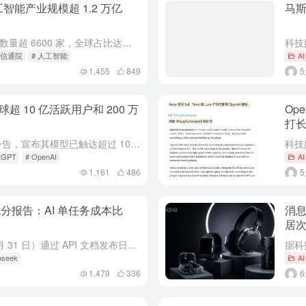
智能产业规模超 1.2 万亿
马斯
截至 2026 年 6 月，人工智能企业数量超 6600 家，全球占比达到 15%，已形成覆盖基础底座、模型框架、行业应用的完整产业体系。
国信通院
# 人工智能
A
1,455
849
全球超 10 亿活跃用户和 200 万
Op
打
OpenAI 昨日（7 月 31 日）发布公告，宣布其模型已触达超过 10 亿活跃用户和超过 200 万家企业。
tGPT
# OpenAI
A
1,161
486
正式版跑分报告：AI 单任务成本比
消息
居
深度求索（DeepSeek）昨日（7 月 31 日）通过 API 文档发布日志，宣布 DeepSeek-V4-Flash 正式版 API 上线公测。@ArtificialAnlys、@arena 等 ...
pseek
A
1,479
336