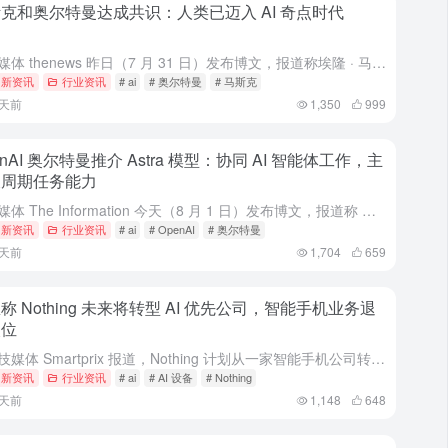
克和奥尔特曼达成共识：人类已迈入 AI 奇点时代
科技媒体 thenews 昨日（7 月 31 日）发布博文，报道称埃隆 · 马斯克（Elon Musk）和萨姆 · 奥尔特曼（Sam Altman）在 AI 奇点（singular...
I 新资讯
行业资讯
# ai
# 奥尔特曼
# 马斯克
5天前
1,350
999
enAI 奥尔特曼推介 Astra 模型：协同 AI 智能体工作，主
长周期任务能力
科技媒体 The Information 今天（8 月 1 日）发布博文，报道称 OpenAI 首席执行官萨姆 · 奥尔特曼（Sam Altman）本周在美国国会山展示名为 Astra 的全...
I 新资讯
行业资讯
# ai
# OpenAI
# 奥尔特曼
5天前
1,704
659
称 Nothing 未来将转型 AI 优先公司，智能手机业务退
次位
据科技媒体 Smartprix 报道，Nothing 计划从一家智能手机公司转型为 AI 优先公司，并已获得创始人裴宇支持。公司计划在今年 9 月启动第一阶段，推出一系列 AI 音频、可穿戴设备，包括...
I 新资讯
行业资讯
# ai
# AI 设备
# Nothing
6天前
1,148
648