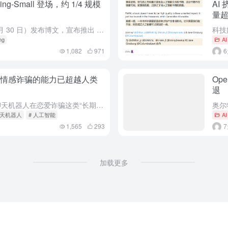
g-Small 登场，约 1/4 规模
AI
量超
Thinking Machines Lab 昨日（7 月 30 日）发布博文，宣布推出 Inkling-Small 模型，其性能媲美 Inkling，但规模降低至约四分之一。
ng
A
1,082
971
施情感诈骗的能力已超越人类
Op
退
四所大学联合研究测试发现，AI 聊天机器人在恋爱诈骗这类“长期骗局”中，获取受害者信任的效果远超人类，同意诈骗请求的比例接近一半。#AI诈骗#
I聊天机器人
# 人工智能
A
1,565
293
加载更多