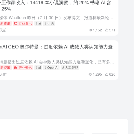
 挤压作家收入：14419 本小说洞察，约 20% 书籍 AI 含
 25%
科技媒体 Wccftech 昨日（7 月 30 日）发布博文，报道称最新论文指出，在畅销自出版类型小说中，约有 33% 含有 AI 生成内容。
I 新资讯
行业资讯
# ai
# 小说
6天前
1,152
571
enAI CEO 奥尔特曼：过度依赖 AI 或致人类认知能力衰
奥尔特曼指出过度依赖 AI 会导致人类认知能力逐渐退化，已有多位研究者发出同类警告，不过他本人仍对 AI 的未来发展持积极态度。#人工智能#
I 新资讯
行业资讯
# ai
# OpenAI
# 人工智能
7天前
1,295
620