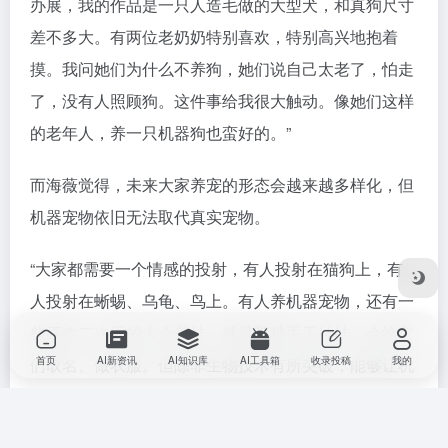
办展，我的作品是一只人造毛做的大型犬，和真狗尺寸
差不多大。有两位老奶奶特别喜欢，特别高兴地抱着
摸。我问她们为什么不养狗，她们说自己太老了，怕走
了，没有人照顾狗。这件事给我很大触动。像她们这样
的老年人，养一只机器狗也蛮好的。”
而海薇觉得，未来大家养宠的形态会越来越多样化，但
机器宠物依旧无法取代真实宠物。
“大家都需要一个情感的投射，有人投射在猫狗上，有
人投射在蜥蜴、乌龟、鸟上。有人养机器宠物，还有一
些喜欢二次元的人会养娃，就是那种手工娃娃，会给它
首页
AI新资讯
AI知识库
AI工具箱
收录投稿
我的
们取名、做衣服。但除非生物技术有所突破，能够让机
器宠物有生物感、生命感，大家还是会更喜欢真实宠
物。”