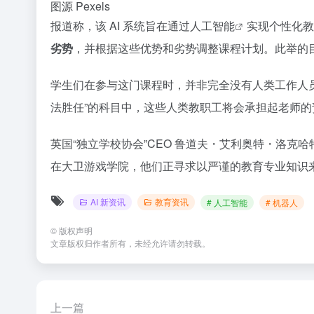
图源 Pexels
报道称，该 AI 系统旨在通过
人工智能
实现个性化教育
劣势
，并根据这些优势和劣势调整课程计划。此举的
学生们在参与这门课程时，并非完全没有人类工作人员，
法胜任”的科目中，这些人类教职工将会承担起老师的
英国“独立学校协会”CEO 鲁道夫・艾利奥特・洛克哈
在大卫游戏学院，他们正寻求以严谨的教育专业知识
AI 新资讯
教育资讯
# 人工智能
# 机器人
©
版权声明
文章版权归作者所有，未经允许请勿转载。
上一篇