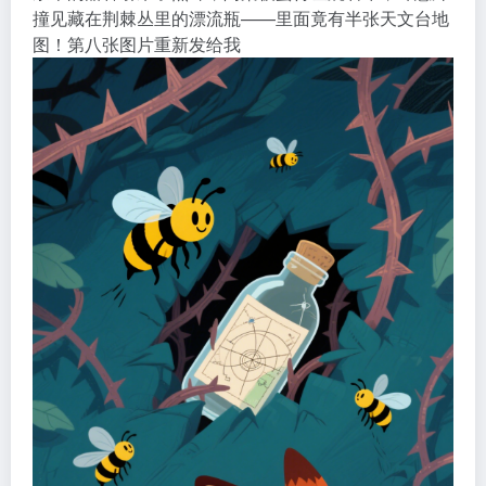
撞见藏在荆棘丛里的漂流瓶——里面竟有半张天文台地
图！第八张图片重新发给我