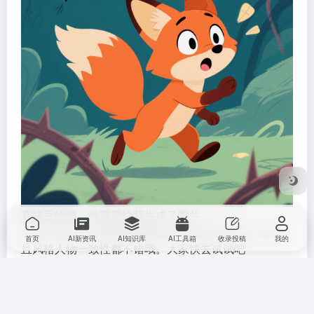
直接丢给他，他重新给我生成了图片
至此一系列的儿童绘本故事图片16张就此完成。超快，
首页
AI新资讯
AI知识库
AI工具箱
收录投稿
我的
且风格人物一致性都不错哦。大家快去试试吧
End
如果你觉得这篇文章还不错，
不妨点个赞、在看，或者
转发支持一下～
如果想第一时间收到更新，记得给我加