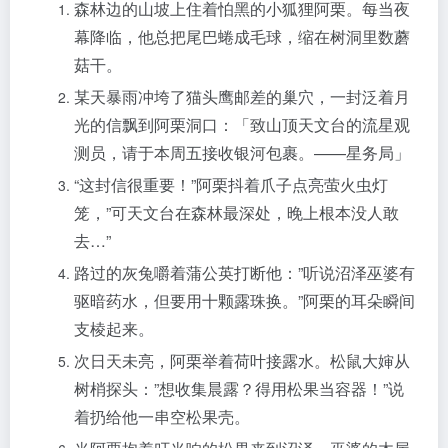
森林边的山坡上住着怕黑的小狐狸阿栗。每当夜
幕降临，他总把尾巴蜷成毛球，缩在树洞里数蘑
菇干。
某天暴雨冲垮了猫头鹰邮差的巢穴，一封泛着月
光的信飘到阿栗洞口：「致山顶天文台的流星观
测员，请于本周五接收银河包裹。——星务局」
“这封信很重要！”阿栗抖着爪子点亮萤火虫灯
笼，”可天文台在森林最深处，晚上根本没人敢
去…”
路过的灰兔嚼着蒲公英打断他：”听说沼泽巫婆有
驱暗药水，但要用十颗露珠换。”阿栗的耳朵瞬间
支棱起来。
次日天未亮，阿栗举着荷叶接露水。松鼠大婶从
树梢探头：”想收集晨露？得用松果当容器！”说
着扔给他一串空松果壳。