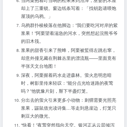
当阿栗抱着叮当响的松果来到沼泽，巫婆的木屋
却上了三重锁。窗边纸条写着：「找钥匙请喂饱
屋顶的乌鸦。」
乌鸦群扑棱棱落在他脚边：”我们要吃河对岸的紫
浆果！”阿栗望着湍急的河水，突然想起浣熊爷爷
的旧木筏。
浆果的甜香引来了熊蜂，阿栗被蜇得左跳右窜，
却意外撞见藏在荆棘丛里的漂流瓶——里面竟有
半张天文台地图！
深夜，阿栗握着药水走进森林。萤火忽明忽暗
时，树影里传来轻叹：”能分点光给迷路的夜莺
吗？”他犹豫片刻，掰下半盏灯笼。
分出去的萤火引来更多小动物：刺猬需要光照亮
浆果，鼹鼠借光读诗集…等走到悬崖边，灯笼只
剩豆大的微光。
“快看！”夜莺突然指向天空。银河正从云层倾泻