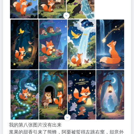
我的第八张图片没有出来
浆果的甜香引来了熊蜂，阿栗被蜇得左跳右窜，却意外