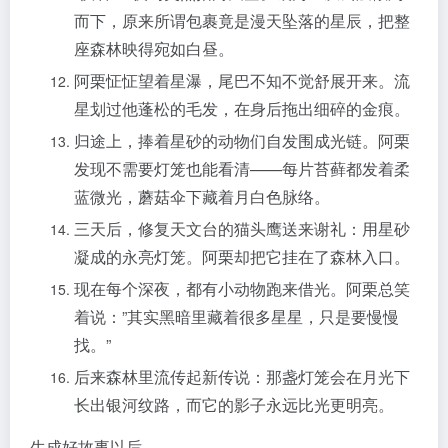
而下，原来所谓包裹竟是漫天坠落的星辰，把整
座森林映得宛如白昼。
阿栗怔怔望着星瀑，尾巴不知不觉舒展开来。流
星划过他蓬松的毛发，在身后拖出细碎的金痕。
归途上，捧着星砂的动物们自发围成光链。阿栗
发现不需要灯笼也能看清——每片苔藓都发着柔
蓝微光，蘑菇伞下藏着月白色脉络。
三天后，修复天文台的猫头鹰送来谢礼：用星砂
凝成的永亮灯笼。阿栗却把它挂在了森林入口。
现在每个深夜，都有小动物跑来借光。阿栗总笑
着说：”其实黑暗里藏着很多星星，只是要慢慢
找。”
后来森林里流传起新传说：那盏灯笼会在月光下
长出银河纹路，而它的影子永远比光更明亮。
生成好故事以后