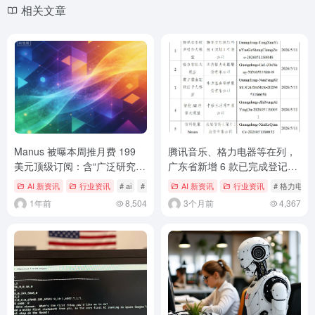
相关文章
Manus 被曝本周推月费 199
腾讯音乐、格力电器等在列，
美元顶级订阅：含“广泛研究”
广东省新增 6 款已完成登记生
智能体，可同时 AI 分析超
成式人工智能服务
AI 新资讯
行业资讯
# ai
# Manus
AI 新资讯
行业资讯
# 格力电器
1000 支股票
1年前
8,504
3个月前
4,367