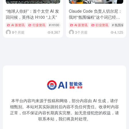
“地球人你好”：首个太空 AI 发
Claude Code 负责人切尔尼：
回问候，英伟达 H100 “上天”
我对“氛围编程”这个词已经有
点厌烦了
AI 新资讯
行业资讯
# H100 GPU
# Starcloud
AI 新资讯
# 英伟达
行业资讯
# 氛围编程
8个月前
8,367
3个月前
4,125
本平台内容均来源于投稿和网络，部分内容由 AI 生成，请仔
细甄别。本站对其实际跳转后内容不负任何责任。收录时内容
正常，但不保证内容长期真实完整。如无意侵犯您的权益，请
联系本站，我们将及时处理。