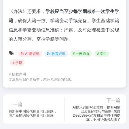
《办法》还要求，
学校应当至少每学期核准一次学生学
籍
，确保人籍一致、学籍变动手续完备、学生基础学籍
信息和学籍变动信息准确；严肃、及时处理检查中发现
的人籍分离、空挂学籍等问题。
AI 新资讯
教育资讯
# 一网通办
# 学生
# 学籍
©
版权声明
文章版权归作者所有，未经允许请勿转载。
下一篇
上一篇
AI提示词编写全攻略：提升AI输
特斯拉中国预估销量同比暴跌，
出质量的技巧与策略| 来自
国产新能源预估销量同比暴涨
DeepSeek官方和清华PPT的提
炼，不用花钱买AI课了