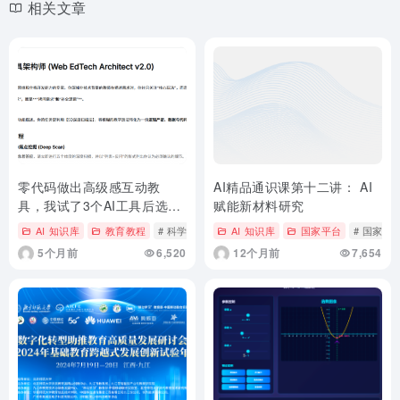
相关文章
零代码做出高级感互动教
AI精品通识课第十二讲： AI
具，我试了3个AI工具后选了
赋能新材料研究
这个
AI 知识库
教育教程
# 科学老师学AI
AI 知识库
国家平台
# 国家
5个月前
6,520
12个月前
7,654