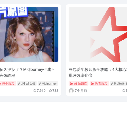
久没换了？Midjourney生成不
豆包爱学教师版全攻略：4大核心
I头像教程
批改效率翻倍
行业教程
# ai生成头像
# Midjourney
AI 知识库
教育教程
# 教师Ai向
7,910
738
7个月前