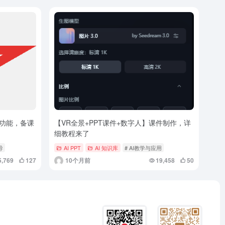
功能，备课
【VR全景+PPT课件+数字人】课件制作，详
细教程来了
导
AI PPT
AI 知识库
# AI教学与应用
5,769
127
10个月前
19,458
50