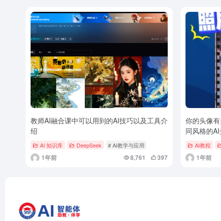
教师AI融合课中可以用到的AI技巧以及工具介
你的头像有多
绍
同风格的A
AI 知识库
DeepSeek
# AI教学与应用
AI教程
1年前
8,761
397
1年前