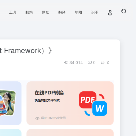
工具
邮箱
网盘
翻译
地图
识图
ramework）》
34,014
0
0