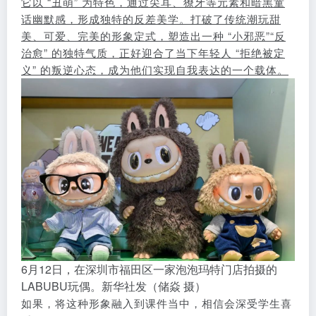
它以 “丑萌” 为特色，通过尖耳、獠牙等元素和暗黑童
话幽默感，形成独特的反差美学。打破了传统潮玩甜
美、可爱、完美的形象定式，塑造出一种 “小邪恶”“反
治愈” 的独特气质，正好迎合了当下年轻人 “拒绝被定
义” 的叛逆心态，成为他们实现自我表达的一个载体。
6月12日，在深圳市福田区一家泡泡玛特门店拍摄的
LABUBU玩偶。新华社发（储焱 摄）
如果，将这种形象融入到课件当中，相信会深受学生喜