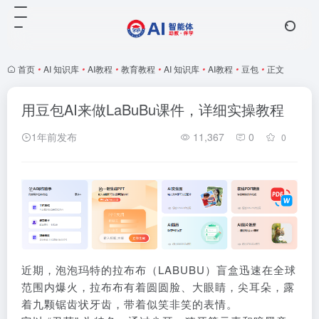
首页
•
AI 知识库
•
AI教程
•
教育教程
•
AI 知识库
•
AI教程
•
豆包
•
正文
用豆包AI来做LaBuBu课件，详细实操教程
1年前发布
11,367
0
0
近期，泡泡玛特的拉布布（LABUBU）盲盒迅速在全球
范围内爆火，拉布布有着圆圆脸、大眼睛，尖耳朵，露
着九颗锯齿状牙齿，带着似笑非笑的表情。