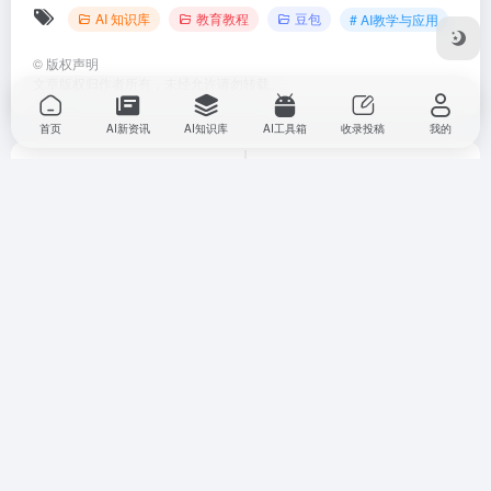
AI 知识库
教育教程
豆包
# AI教学与应用
©
版权声明
文章版权归作者所有，未经允许请勿转载。
首页
AI新资讯
AI知识库
AI工具箱
收录投稿
我的
上一篇
下一篇
欧盟&OECD｜《赋能学习者迎
我们皆为历史尘埃，但 AI 或能听
接AI时代：小学和中学教育AI素
见其间的心跳 -- “每个小人物，
养框架》（AILit Framework）》
都值得一部史诗”（附Prompt）
相关文章