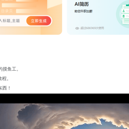
）的摸鱼工。
教程。
东西！