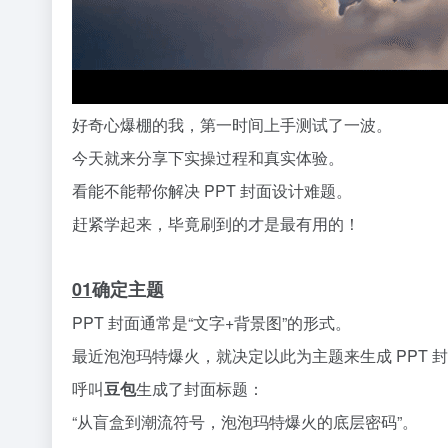
好奇心爆棚的我，第一时间上手测试了一波。
今天就来分享下实操过程和真实体验。
看能不能帮你解决 PPT 封面设计难题。
赶紧学起来，毕竟刷到的才是最有用的
！
01
确定主题
PPT 封面通常是“文字+背景图”的形式。
最近
泡泡玛特爆火，就决定以此为主题来生成 PPT 
呼叫
豆包
生成了封面标题：
“
从盲盒到潮流符号，泡泡玛特爆火的底层密码
”。