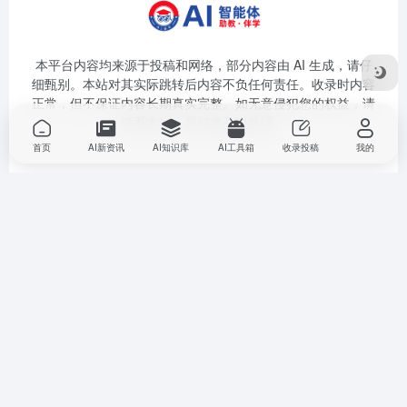
本平台内容均来源于投稿和网络，部分内容由 AI 生成，请仔
细甄别。本站对其实际跳转后内容不负任何责任。收录时内容
正常，但不保证内容长期真实完整。如无意侵犯您的权益，请
联系本站，我们将及时处理。
首页
AI新资讯
AI知识库
AI工具箱
收录投稿
我的
扫码关注公众号
扫码加微信好友
Copyright © 2025
南山区数字名师高老师
AI 智能体--助教伴学
粤ICP
备2025399194号-1