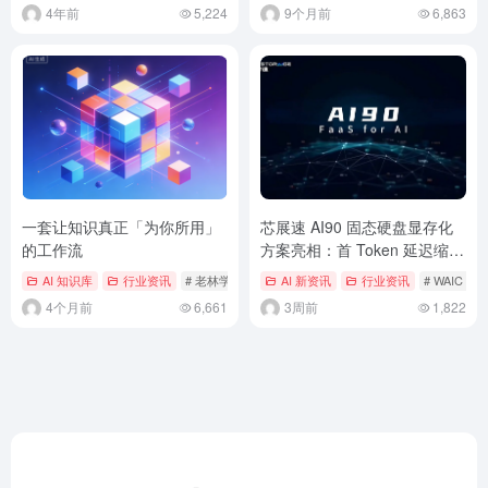
4年前
5,224
9个月前
6,863
一套让知识真正「为你所用」
芯展速 AI90 固态硬盘显存化
的工作流
方案亮相：首 Token 延迟缩短
至 1/50
AI 知识库
行业资讯
# 老林学Ai
AI 新资讯
行业资讯
# WAIC 202
4个月前
6,661
3周前
1,822