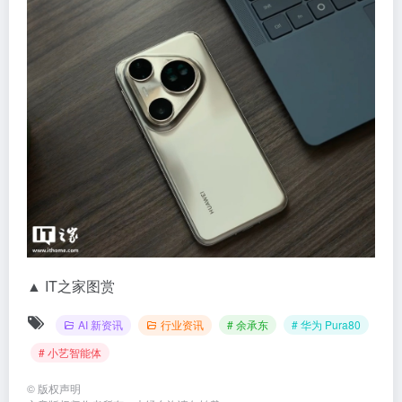
▲ IT之家图赏
AI 新资讯
行业资讯
# 余承东
# 华为 Pura80
# 小艺智能体
©
版权声明