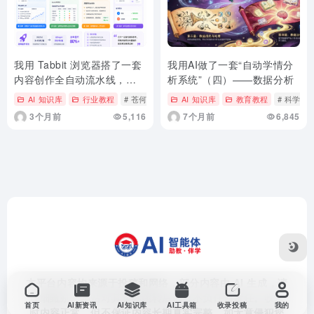
我用 Tabbit 浏览器搭了一套
我用AI做了一套“自动学情分
内容创作全自动流水线，太
析系统”（四）——数据分析
香了！
AI 知识库
行业教程
# 苍何
AI 知识库
教育教程
# 科学老
3个月前
5,116
7个月前
6,845
本平台内容均来源于投稿和网络，部分内容由 AI 生成，请
仔细甄别。本站对其实际跳转后内容不负任何责任。收录
首页
AI新资讯
AI知识库
AI工具箱
收录投稿
我的
时内容正常，但不保证内容长期真实完整。如无意侵犯您