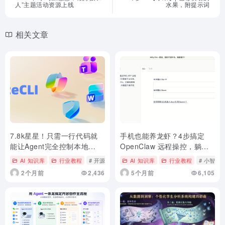
人”主题活动资源上线
水果，附提示词
相关文章
7.8k星星！只需一行代码就
手机也能养龙虾？4步搞定
能让Agent完全控制本地
OpenClaw 远程操控，躺着
Office三件套
就把活干了！
AI 知识库
行业教程
# 开源AI项目落地
AI 知识库
行业教程
# 小智AI
2个月前
2,436
5个月前
6,105